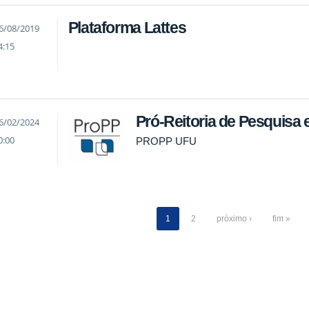
Plataforma Lattes
6/08/2019
4:15
Pró-Reitoria de Pesquisa
6/02/2024
0:00
PROPP UFU
1
2
próximo ›
fim »