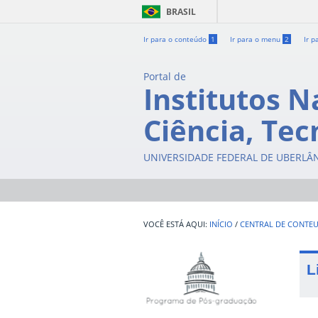
BRASIL
Ir para o conteúdo
1
Ir para o menu
2
Ir p
Portal de
Institutos N
Ciência, Tec
UNIVERSIDADE FEDERAL DE UBERLÂ
INÍCIO
/
CENTRAL DE CONTE
L