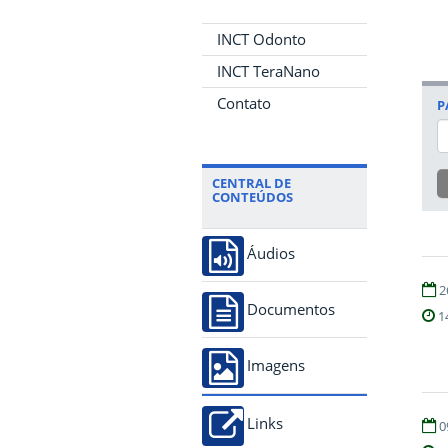
INCT Odonto
INCT TeraNano
Contato
P
CENTRAL DE
CONTEÚDOS
Áudios
2
Documentos
1
Imagens
Links
0