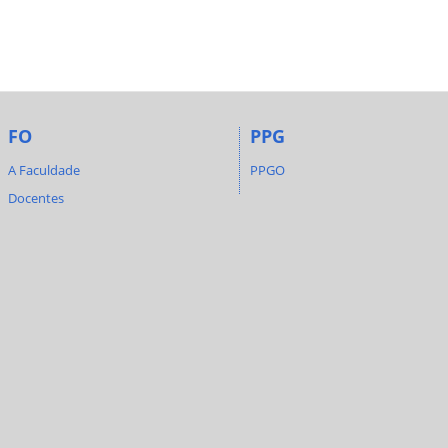
FO
PPG
A Faculdade
PPGO
Docentes