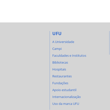
UFU
A Universidade
Campi
Faculdades e Institutos
Bibliotecas
Hospitais
Restaurantes
Fundações
Apoio estudantil
Internacionalização
Uso da marca UFU