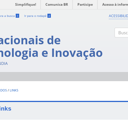
Simplifique!
Comunica BR
Participe
Acesso à infor
ACESSIBILI
ara a busca
3
Ir para o rodapé
4
acionais de
Buscar
nologia e Inovação
NDIA
UDOS
/
LINKS
inks