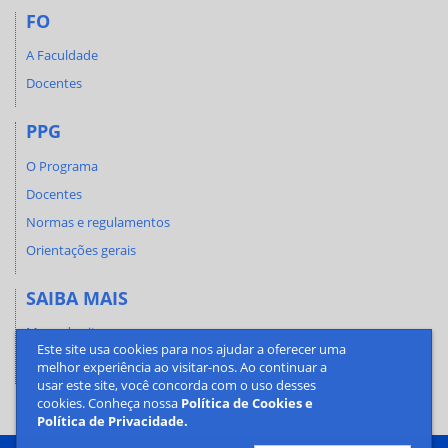
FO
A Faculdade
Docentes
PPG
O Programa
Docentes
Normas e regulamentos
Orientações gerais
SAIBA MAIS
Mapa do site
Este site usa cookies para nos ajudar a oferecer uma
Contato
melhor experiência ao visitar-nos. Ao continuar a
usar este site, você concorda com o uso desses
cookies. Conheça nossa
Política de Cookies e
Política de Privacidade.