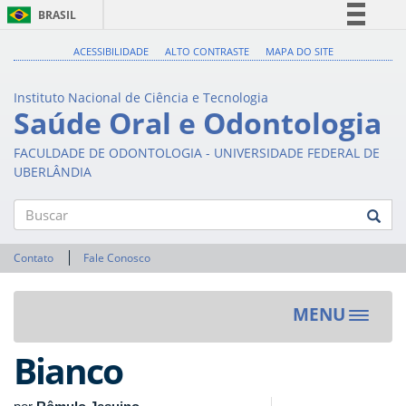
BRASIL
Simplifique!
ACESSIBILIDADE
ALTO CONTRASTE
MAPA DO SITE
Comunica BR
Instituto Nacional de Ciência e Tecnologia
Participe
Saúde Oral e Odontologia
Acesso à informação
FACULDADE DE ODONTOLOGIA - UNIVERSIDADE FEDERAL DE
Legislação
UBERLÂNDIA
Canais
Buscar
Contato
Fale Conosco
MENU
Toggle
navigat
Bianco