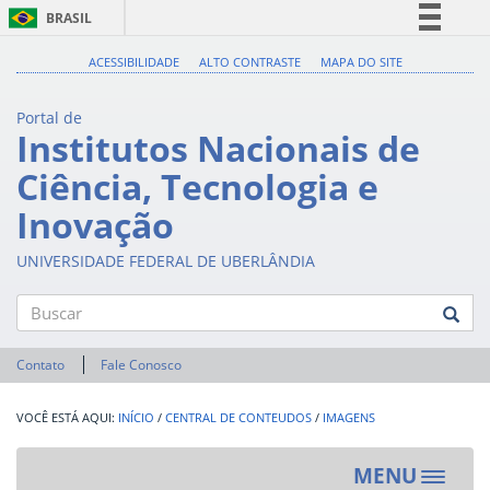
BRASIL
Simplifique!
ACESSIBILIDADE
ALTO CONTRASTE
MAPA DO SITE
Comunica BR
Portal de
Participe
Institutos Nacionais de
Acesso à informação
Ciência, Tecnologia e
Legislação
Inovação
Canais
UNIVERSIDADE FEDERAL DE UBERLÂNDIA
Buscar
Contato
Fale Conosco
INÍCIO
/
CENTRAL DE CONTEUDOS
/
IMAGENS
MENU
Toggle