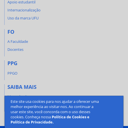
Apoio estudantil
Internacionalização
Uso da marca UFU
FO
A Faculdade
Docentes
PPG
PPGO
SAIBA MAIS
Mapa do site
Este site usa cookies para nos ajudar a oferecer uma
Contato
melhor experiência ao visitar-nos. Ao continuar a
usar este site, você concorda com o uso desses
cookies. Conheça nossa
Política de Cookies e
Política de Privacidade.