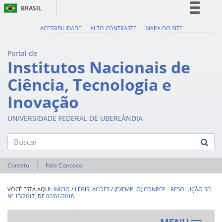
BRASIL
Simplifique!
ACESSIBILIDADE
ALTO CONTRASTE
MAPA DO SITE
Comunica BR
Portal de
Participe
Institutos Nacionais de
Acesso à informação
Ciência, Tecnologia e
Legislação
Inovação
Canais
UNIVERSIDADE FEDERAL DE UBERLÂNDIA
Buscar
Contato
Fale Conosco
INÍCIO
/
LEGISLACOES
/
(EXEMPLO) CONPEP - RESOLUÇÃO SEI
Nº 13/2017, DE 02/01/2018