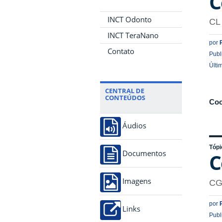
C
INCT Odonto
CL
INCT TeraNano
por
Contato
Publ
Últi
CENTRAL DE
CONTEÚDOS
Coo
Áudios
Tópi
C
Documentos
Imagens
C
por
Links
Publ