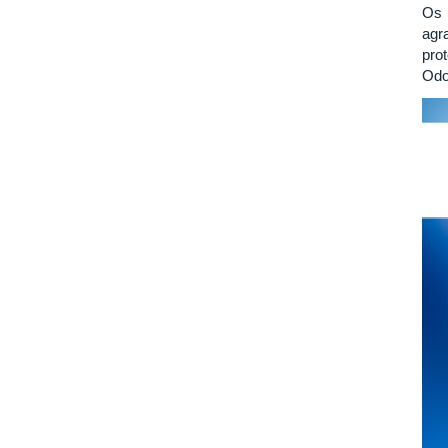
Os 
agr
pro
Odo