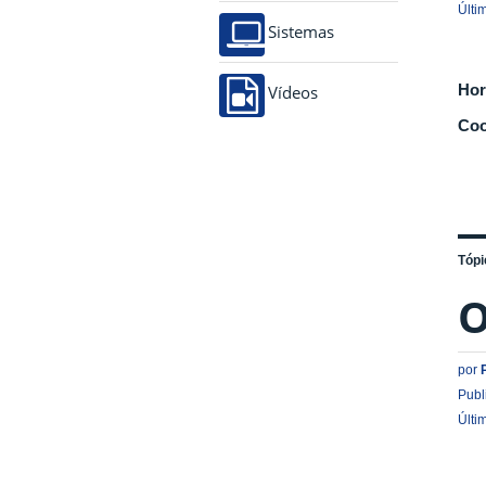
Últi
Sistemas
Hor
Vídeos
Coo
Tópi
O
por
Publ
Últi