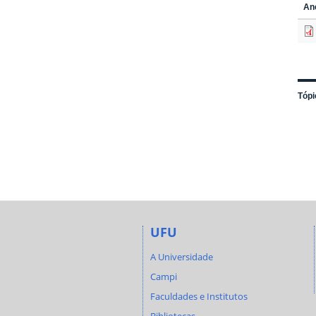
An
Tópi
UFU
A Universidade
Campi
Faculdades e Institutos
Bibliotecas