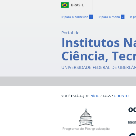
BRASIL
Ir para o conteúdo
1
Ir para o menu
2
Ir p
Portal de
Institutos N
Ciência, Tec
UNIVERSIDADE FEDERAL DE UBERLÂ
INÍCIO
/
TAGS
/
ODONTO
o
Idio