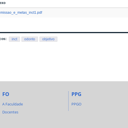
exo
missao_e_metas_inct1.pdf
cos:
inct
odonto
objetivo
FO
PPG
A Faculdade
PPGO
Docentes