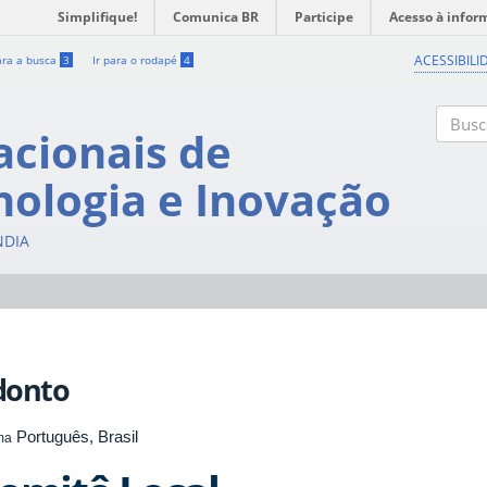
Simplifique!
Comunica BR
Participe
Acesso à infor
ACESSIBILI
ara a busca
3
Ir para o rodapé
4
acionais de
Buscar
nologia e Inovação
NDIA
donto
Português, Brasil
ma